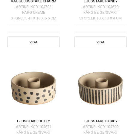
VÄGGLJUSSTAKE CHARM
LJUSSTAKE RANDY
ARTIKELKOD
104702
ARTIKELKOD
104670
FÄRG
CREME
FÄRG
BEIGE/SVART
STORLEK
41 X 16 X 6,5 CM
STORLEK
10 X 10 X 4 CM
VISA
VISA
LJUSSTAKE DOTTY
LJUSSTAKE STRIPY
ARTIKELKOD
104671
ARTIKELKOD
104709
FÄRG
BEIGE/SVART
FÄRG
BEIGE/SVART