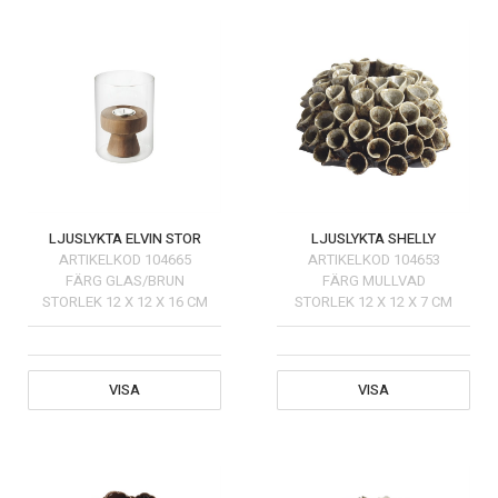
LJUSLYKTA ELVIN STOR
LJUSLYKTA SHELLY
ARTIKELKOD
104665
ARTIKELKOD
104653
FÄRG
GLAS/BRUN
FÄRG
MULLVAD
STORLEK
12 X 12 X 16 CM
STORLEK
12 X 12 X 7 CM
VISA
VISA