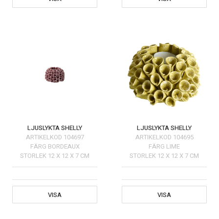
LJUSLYKTA SHELLY
LJUSLYKTA SHELLY
ARTIKELKOD
104697
ARTIKELKOD
104695
FÄRG
BORDEAUX
FÄRG
LIME
STORLEK
12 X 12 X 7 CM
STORLEK
12 X 12 X 7 CM
VISA
VISA