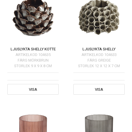
LJUSLYKTA SHELLY KOTTE
LJUSLYKTA SHELLY
ARTIKELKOD
104635
ARTIKELKOD
104633
FÄRG
MÖRKBRUN
FÄRG
GREIGE
STORLEK
9 X 9 X 8 CM
STORLEK
12 X 12 X 7 CM
VISA
VISA